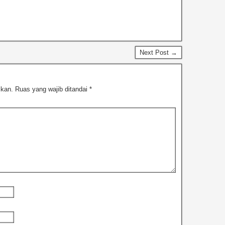
Next Post →
ikan.
Ruas yang wajib ditandai
*