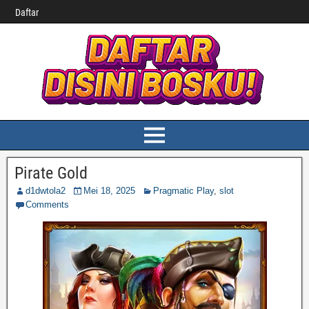
Daftar
Pirate Gold
d1dwtola2
Mei 18, 2025
Pragmatic Play
,
slot
Comments