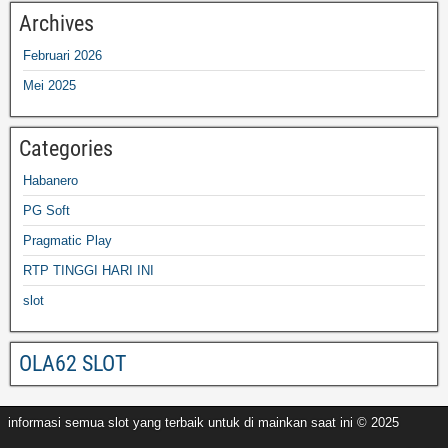
Archives
Februari 2026
Mei 2025
Categories
Habanero
PG Soft
Pragmatic Play
RTP TINGGI HARI INI
slot
OLA62 SLOT
informasi semua slot yang terbaik untuk di mainkan saat ini © 2025