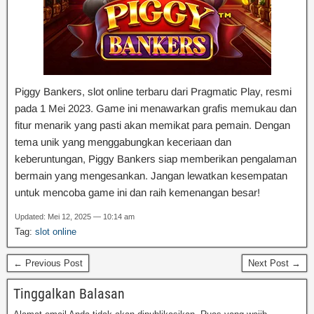
Piggy Bankers, slot online terbaru dari Pragmatic Play, resmi
pada 1 Mei 2023. Game ini menawarkan grafis memukau dan
fitur menarik yang pasti akan memikat para pemain. Dengan
tema unik yang menggabungkan keceriaan dan
keberuntungan, Piggy Bankers siap memberikan pengalaman
bermain yang mengesankan. Jangan lewatkan kesempatan
untuk mencoba game ini dan raih kemenangan besar!
Updated: Mei 12, 2025 — 10:14 am
Tag:
slot online
← Previous Post
Next Post →
Tinggalkan Balasan