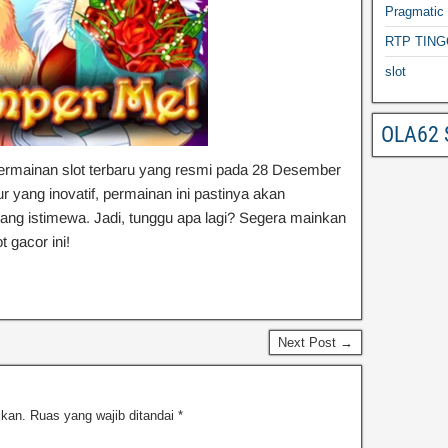
Pragmatic
RTP TINGG
slot
OLA62 
rmainan slot terbaru yang resmi pada 28 Desember
r yang inovatif, permainan ini pastinya akan
g istimewa. Jadi, tunggu apa lagi? Segera mainkan
 gacor ini!
Next Post →
ikan.
Ruas yang wajib ditandai
*