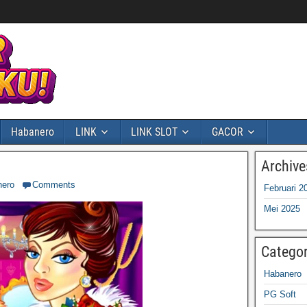
Habanero
LINK
LINK SLOT
GACOR
Archive
nero
Comments
Februari 2
Mei 2025
Categor
Habanero
PG Soft