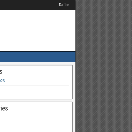
Daftar
s
026
ies