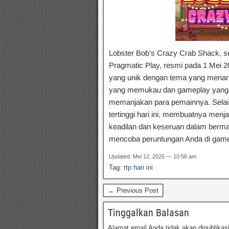
Lobster Bob’s Crazy Crab Shack, seb
Pragmatic Play, resmi pada 1 Mei
yang unik dengan tema yang menari
yang memukau dan gameplay yangS
memanjakan para pemainnya. Selain 
tertinggi hari ini, membuatnya menja
keadilan dan keseruan dalam berma
mencoba peruntungan Anda di game 
Updated: Mei 12, 2025 — 10:56 am
Tag:
rtp hari ini
← Previous Post
Tinggalkan Balasan
Alamat email Anda tidak akan dipublikas