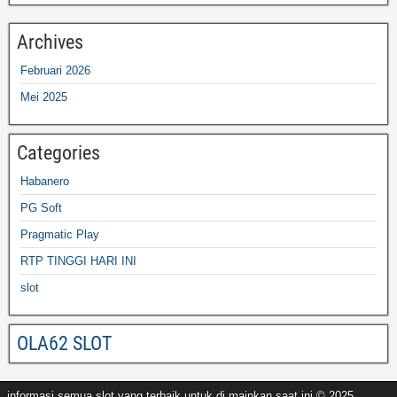
Archives
Februari 2026
Mei 2025
Categories
Habanero
PG Soft
Pragmatic Play
RTP TINGGI HARI INI
slot
OLA62 SLOT
informasi semua slot yang terbaik untuk di mainkan saat ini © 2025