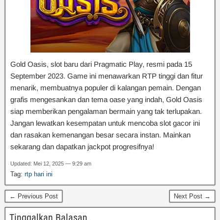
Gold Oasis, slot baru dari Pragmatic Play, resmi pada 15
September 2023. Game ini menawarkan RTP tinggi dan fitur
menarik, membuatnya populer di kalangan pemain. Dengan
grafis mengesankan dan tema oase yang indah, Gold Oasis
siap memberikan pengalaman bermain yang tak terlupakan.
Jangan lewatkan kesempatan untuk mencoba slot gacor ini
dan rasakan kemenangan besar secara instan. Mainkan
sekarang dan dapatkan jackpot progresifnya!
Updated: Mei 12, 2025 — 9:29 am
Tag:
rtp hari ini
← Previous Post
Next Post →
Tinggalkan Balasan