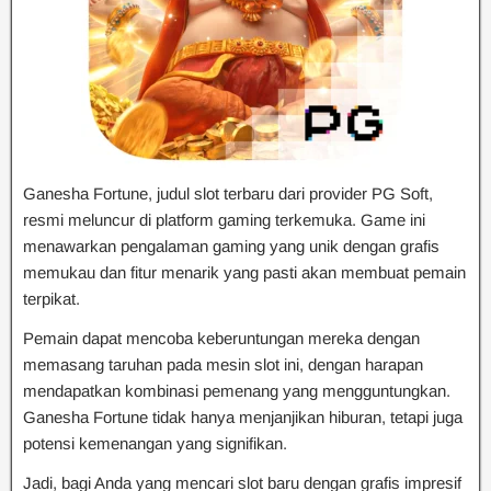
Ganesha Fortune, judul slot terbaru dari provider PG Soft,
resmi meluncur di platform gaming terkemuka. Game ini
menawarkan pengalaman gaming yang unik dengan grafis
memukau dan fitur menarik yang pasti akan membuat pemain
terpikat.
Pemain dapat mencoba keberuntungan mereka dengan
memasang taruhan pada mesin slot ini, dengan harapan
mendapatkan kombinasi pemenang yang mengguntungkan.
Ganesha Fortune tidak hanya menjanjikan hiburan, tetapi juga
potensi kemenangan yang signifikan.
Jadi, bagi Anda yang mencari slot baru dengan grafis impresif