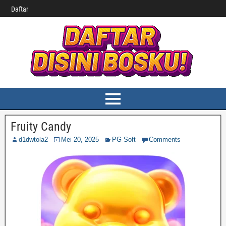
Daftar
Fruity Candy
d1dwtola2
Mei 20, 2025
PG Soft
Comments