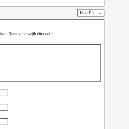
Next Post →
ikan.
Ruas yang wajib ditandai
*