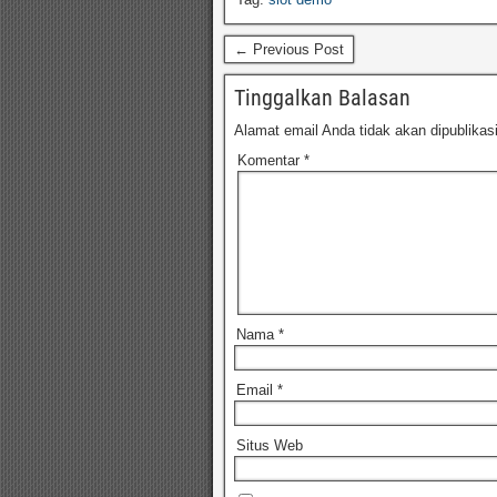
← Previous Post
Tinggalkan Balasan
Alamat email Anda tidak akan dipublikas
Komentar
*
Nama
*
Email
*
Situs Web