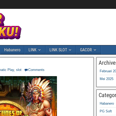
Habanero
LINK
LINK SLOT
GACOR
Archive
atic Play
,
slot
Comments
Februari 2
Mei 2025
Categor
Habanero
PG Soft