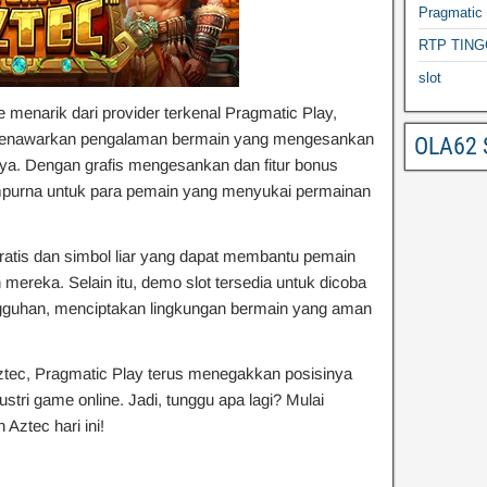
Pragmatic
RTP TINGG
slot
e menarik dari provider terkenal Pragmatic Play,
 menawarkan pengalaman bermain yang mengesankan
OLA62 
a. Dengan grafis mengesankan dan fitur bonus
sempurna untuk para pemain yang menyukai permainan
gratis dan simbol liar yang dapat membantu pemain
reka. Selain itu, demo slot tersedia untuk dicoba
guhan, menciptakan lingkungan bermain yang aman
tec, Pragmatic Play terus menegakkan posisinya
ustri game online. Jadi, tunggu apa lagi? Mulai
Aztec hari ini!