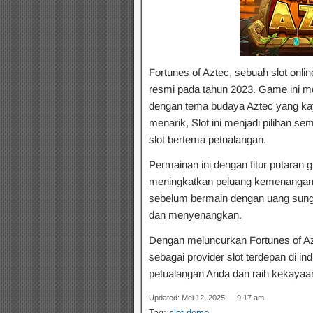
Fortunes of Aztec, sebuah slot onlin
resmi pada tahun 2023. Game ini
dengan tema budaya Aztec yang kay
menarik, Slot ini menjadi pilihan 
slot bertema petualangan.
Permainan ini dengan fitur putaran 
meningkatkan peluang kemenangan me
sebelum bermain dengan uang sung
dan menyenangkan.
Dengan meluncurkan Fortunes of Az
sebagai provider slot terdepan di ind
petualangan Anda dan raih kekayaan 
Updated: Mei 12, 2025 — 9:17 am
Tag:
slot demo