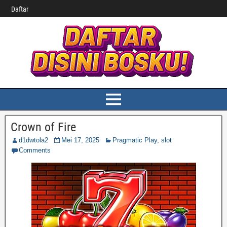
Daftar
Crown of Fire
d1dwtola2
Mei 17, 2025
Pragmatic Play
,
slot
Comments