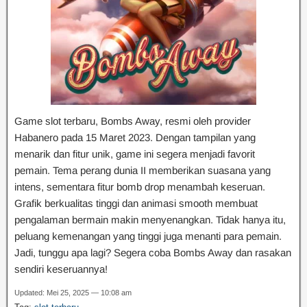
Game slot terbaru, Bombs Away, resmi oleh provider
Habanero pada 15 Maret 2023. Dengan tampilan yang
menarik dan fitur unik, game ini segera menjadi favorit
pemain. Tema perang dunia II memberikan suasana yang
intens, sementara fitur bomb drop menambah keseruan.
Grafik berkualitas tinggi dan animasi smooth membuat
pengalaman bermain makin menyenangkan. Tidak hanya itu,
peluang kemenangan yang tinggi juga menanti para pemain.
Jadi, tunggu apa lagi? Segera coba Bombs Away dan rasakan
sendiri keseruannya!
Updated: Mei 25, 2025 — 10:08 am