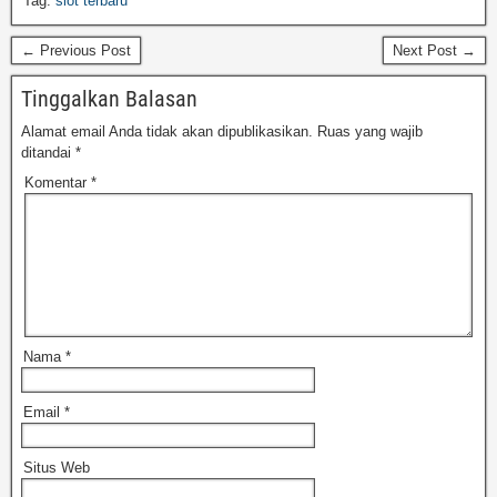
Tag:
slot terbaru
← Previous Post
Next Post →
Tinggalkan Balasan
Alamat email Anda tidak akan dipublikasikan.
Ruas yang wajib
ditandai
*
Komentar
*
Nama
*
Email
*
Situs Web