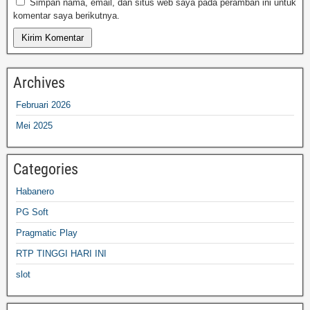
Simpan nama, email, dan situs web saya pada peramban ini untuk
komentar saya berikutnya.
Archives
Februari 2026
Mei 2025
Categories
Habanero
PG Soft
Pragmatic Play
RTP TINGGI HARI INI
slot