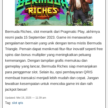
Bermuda Riches, slot menarik dari Pragmatic Play, akhirnya
resmi pada 15 September 2023. Game ini menawarkan
pengalaman bermain yang unik dengan tema mistis Bermuda
Triangle. Pemain dapat menikmati fitur-fitur inovatif seperti free
spins dan bonus multiplier yang meningkatkan peluang
kemenangan. Dengan tampilan grafis memukau dan
gameplay yang lancar, Bermuda Riches siap memanjakan
para penggemar slot. Selain itu, opsi pembayaran QRIS
membuat transaksi menjadi lebih mudah dan cepat. Jangan
lewatkan kesempatan untuk mencoba game ini dan raih
jackpot besar!
Updated: Mei 19, 2025 — 11:39 am
Tag:
slot qris