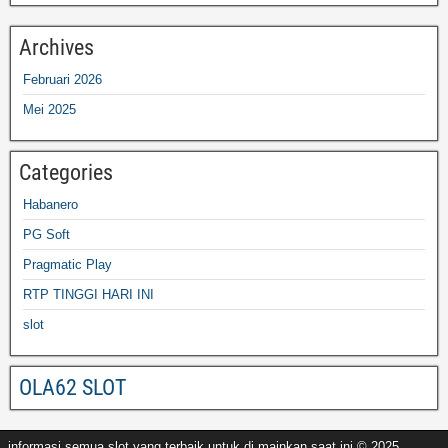
Archives
Februari 2026
Mei 2025
Categories
Habanero
PG Soft
Pragmatic Play
RTP TINGGI HARI INI
slot
OLA62 SLOT
informasi semua slot yang terbaik untuk di mainkan saat ini © 2025