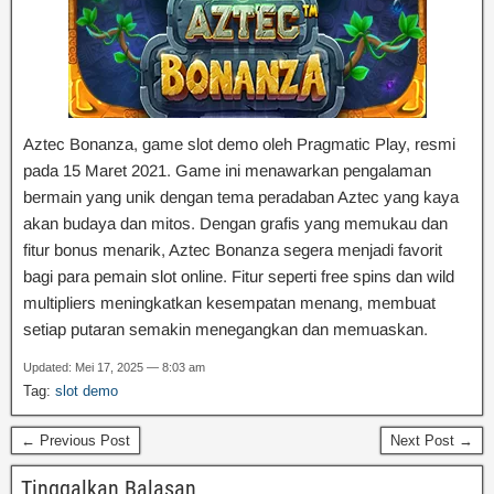
Aztec Bonanza, game slot demo oleh Pragmatic Play, resmi
pada 15 Maret 2021. Game ini menawarkan pengalaman
bermain yang unik dengan tema peradaban Aztec yang kaya
akan budaya dan mitos. Dengan grafis yang memukau dan
fitur bonus menarik, Aztec Bonanza segera menjadi favorit
bagi para pemain slot online. Fitur seperti free spins dan wild
multipliers meningkatkan kesempatan menang, membuat
setiap putaran semakin menegangkan dan memuaskan.
Updated: Mei 17, 2025 — 8:03 am
Tag:
slot demo
← Previous Post
Next Post →
Tinggalkan Balasan