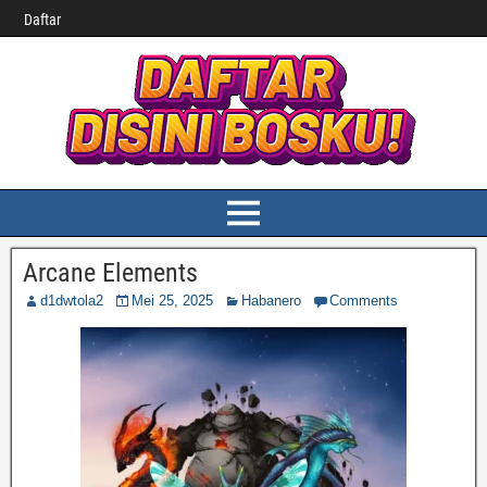
Daftar
Arcane Elements
d1dwtola2
Mei 25, 2025
Habanero
Comments