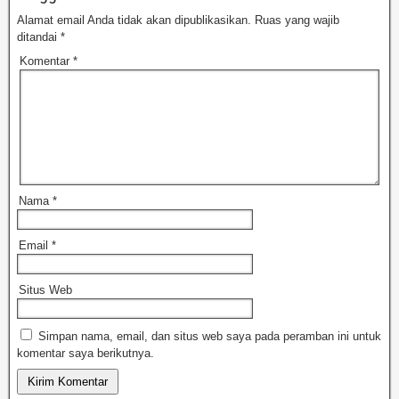
Alamat email Anda tidak akan dipublikasikan.
Ruas yang wajib
ditandai
*
Komentar
*
Nama
*
Email
*
Situs Web
Simpan nama, email, dan situs web saya pada peramban ini untuk
komentar saya berikutnya.