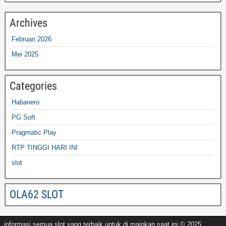
Archives
Februari 2026
Mei 2025
Categories
Habanero
PG Soft
Pragmatic Play
RTP TINGGI HARI INI
slot
OLA62 SLOT
informasi semua slot yang terbaik untuk di mainkan saat ini © 2025